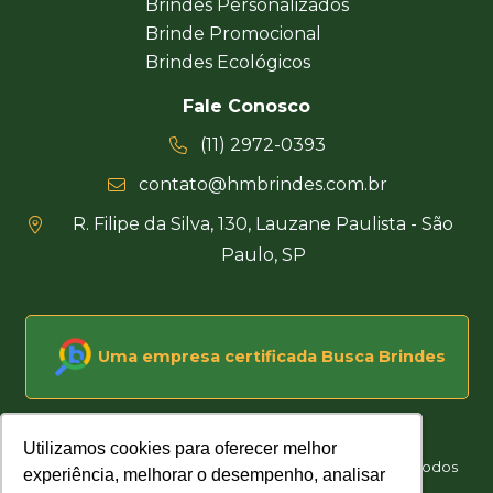
Brindes Personalizados
Brinde Promocional
Brindes Ecológicos
Fale Conosco
(11) 2972-0393
contato@hmbrindes.com.br
R. Filipe da Silva, 130, Lauzane Paulista - São
Paulo, SP
Uma empresa certificada Busca Brindes
Utilizamos cookies para oferecer melhor
Utilizamos cookies para oferecer melhor
Hakuna Matata Brindes Corporativos Personalizados © Todos
experiência, melhorar o desempenho, analisar
experiência, melhorar o desempenho, analisar
os direitos reservados