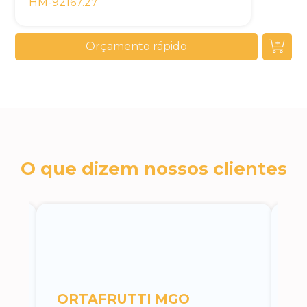
HM-92167.27
Orçamento rápido
O que dizem nossos clientes
c
ORTAFRUTTI MGO