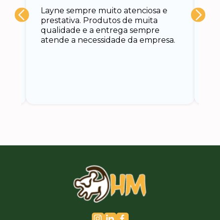
A 
Layne sempre muito atenciosa e
at
prestativa. Produtos de muita
su
qualidade e a entrega sempre
at
atende a necessidade da empresa.
vo
do.
ce