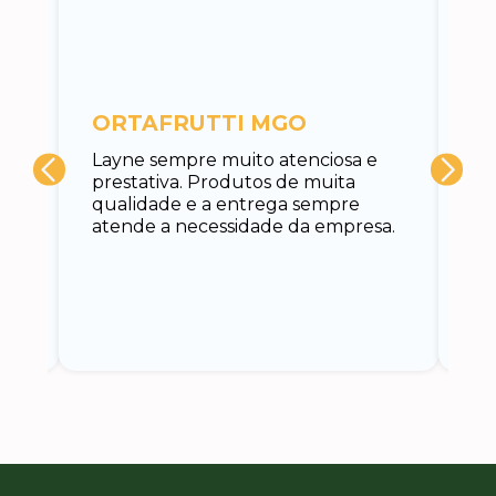
c
ORTAFRUTTI MGO
A 
Layne sempre muito atenciosa e
at
prestativa. Produtos de muita
su
qualidade e a entrega sempre
at
atende a necessidade da empresa.
vo
do.
ce