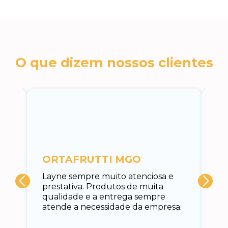
O que dizem nossos clientes
c
ORTAFRUTTI MGO
A 
Layne sempre muito atenciosa e
at
prestativa. Produtos de muita
su
qualidade e a entrega sempre
at
atende a necessidade da empresa.
vo
do.
ce