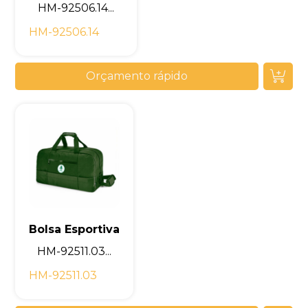
HM-92506.14...
HM-92506.14
Orçamento rápido
Bolsa Esportiva
HM-92511.03...
HM-92511.03