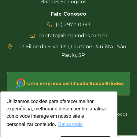
Brindes Ecológicos
Fale Conosco
(11) 2972-0393
contato@hmbrindes.com.br
R. Filipe da Silva, 130, Lauzane Paulista - São
Paulo, SP
Uma empresa certificada Busca Brindes
Utilizamos cookies para oferecer melhor
Utilizamos cookies para oferecer melhor
experiência, melhorar o desempenho, analisar
experiência, melhorar o desempenho, analisar
Hakuna Matata Brindes Corporativos Personalizados © Todos
como você interage em nosso site e
como você interage em nosso site e
os direitos reservados
personalizar conteúdo.
personalizar conteúdo.
Saiba mais
Saiba mais
Desenvolvido por