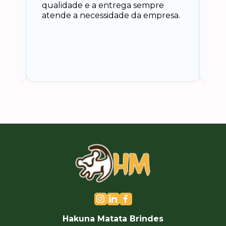
qualidade e a entrega sempre
at
atende a necessidade da empresa.
vo
do.
ce
Hakuna Matata Brindes