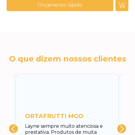
Orçamento rápido
O que dizem nossos clientes
c
ORTAFRUTTI MGO
A 
Layne sempre muito atenciosa e
at
prestativa. Produtos de muita
su