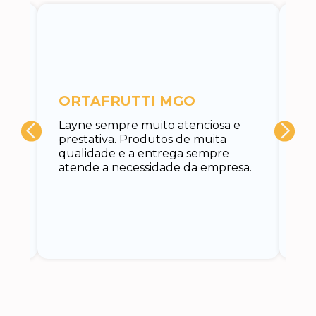
c
ORTAFRUTTI MGO
A 
Layne sempre muito atenciosa e
at
prestativa. Produtos de muita
su
qualidade e a entrega sempre
at
atende a necessidade da empresa.
vo
do.
ce