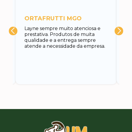
c
ORTAFRUTTI MGO
A 
Layne sempre muito atenciosa e
at
prestativa. Produtos de muita
su
qualidade e a entrega sempre
at
atende a necessidade da empresa.
vo
do.
ce