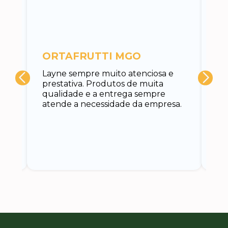
c
ORTAFRUTTI MGO
A 
Layne sempre muito atenciosa e
at
prestativa. Produtos de muita
su
qualidade e a entrega sempre
at
atende a necessidade da empresa.
vo
do.
ce