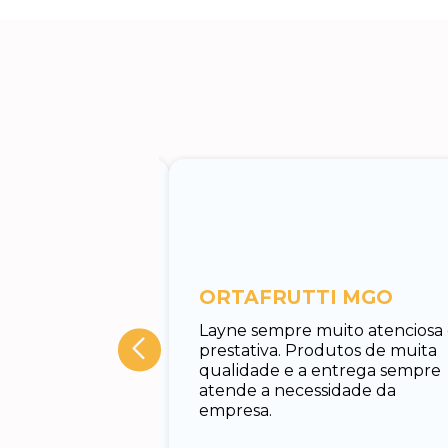
entos
ORTAFRUTTI MGO
tuar o
Layne sempre muito atenciosa
 Rodrigo, muito
prestativa. Produtos de muita
cado e rápido em
qualidade e a entrega sempre
nando todas as
atende a necessidade da
uxiliando no
empresa.