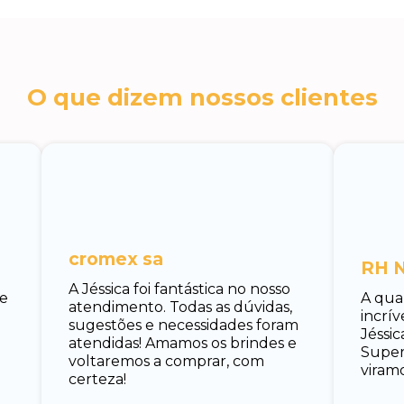
O que dizem nossos clientes
cromex sa
RH N
A Jéssica foi fantástica no nosso
 e
A qua
atendimento. Todas as dúvidas,
incrí
sugestões e necessidades foram
Jéssic
atendidas! Amamos os brindes e
Super 
voltaremos a comprar, com
viramo
certeza!