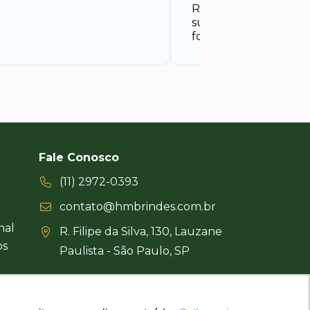
Recebemos com uma
surpreendente e nos
foi um sucesso.
Fale Conosco
(11) 2972-0393
contato@hmbrindes.com.br
nal
R. Filipe da Silva, 130, Lauzane
os
Paulista - São Paulo, SP
Uma empresa certificada