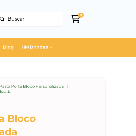
0
Enviar
uscar
Blog
HM Brindes
Pasta Porta Bloco Personalizada
lizada
a Bloco
zada