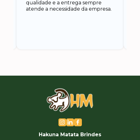
qualidade e a entrega sempre
at
atende a necessidade da empresa.
vo
do.
ce
Hakuna Matata Brindes