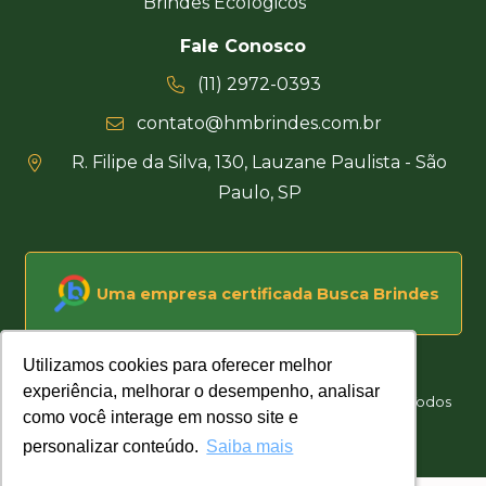
Brindes Ecológicos
Fale Conosco
(11) 2972-0393
contato@hmbrindes.com.br
R. Filipe da Silva, 130, Lauzane Paulista - São
Paulo, SP
Uma empresa certificada Busca Brindes
Utilizamos cookies para oferecer melhor
Utilizamos cookies para oferecer melhor
experiência, melhorar o desempenho, analisar
experiência, melhorar o desempenho, analisar
Hakuna Matata Brindes Corporativos Personalizados © Todos
como você interage em nosso site e
como você interage em nosso site e
os direitos reservados
personalizar conteúdo.
personalizar conteúdo.
Saiba mais
Saiba mais
Desenvolvido por