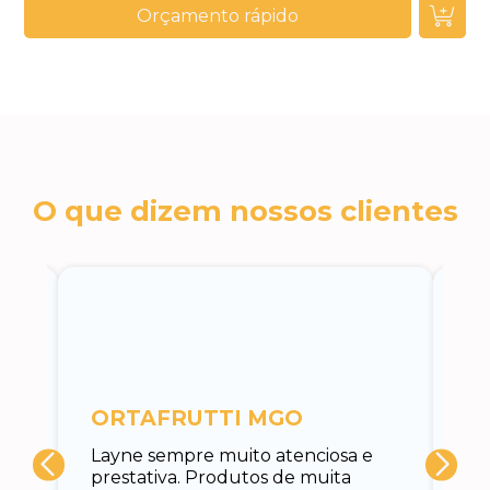
Orçamento rápido
O que dizem nossos clientes
c
ORTAFRUTTI MGO
A 
Layne sempre muito atenciosa e
at
prestativa. Produtos de muita
su