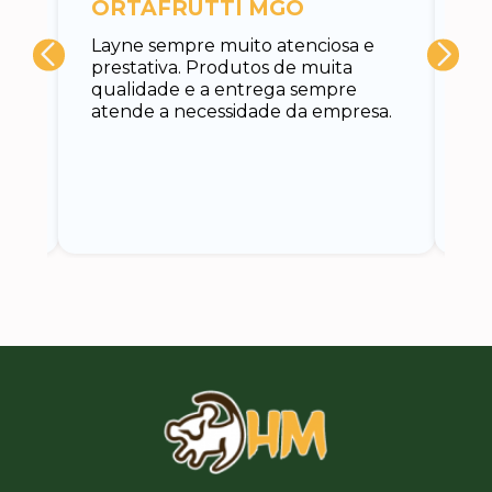
ORTAFRUTTI MGO
A 
Layne sempre muito atenciosa e
at
prestativa. Produtos de muita
su
qualidade e a entrega sempre
at
atende a necessidade da empresa.
vo
do.
ce