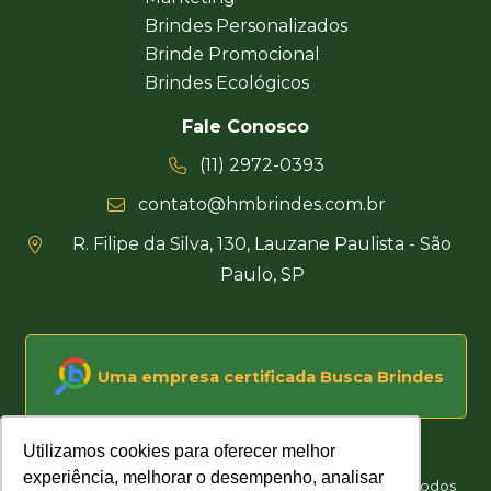
Brindes Personalizados
Brinde Promocional
Brindes Ecológicos
Fale Conosco
(11) 2972-0393
contato@hmbrindes.com.br
R. Filipe da Silva, 130, Lauzane Paulista - São
Paulo, SP
Uma empresa certificada Busca Brindes
Utilizamos cookies para oferecer melhor
Utilizamos cookies para oferecer melhor
experiência, melhorar o desempenho, analisar
experiência, melhorar o desempenho, analisar
Hakuna Matata Brindes Corporativos Personalizados © Todos