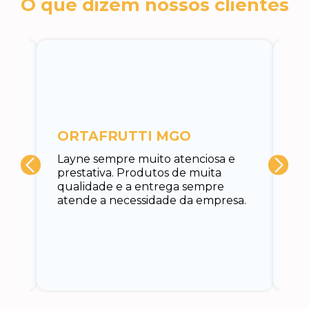
O que dizem nossos clientes
c
ORTAFRUTTI MGO
A 
Layne sempre muito atenciosa e
at
prestativa. Produtos de muita
su
qualidade e a entrega sempre
at
atende a necessidade da empresa.
vo
do.
ce