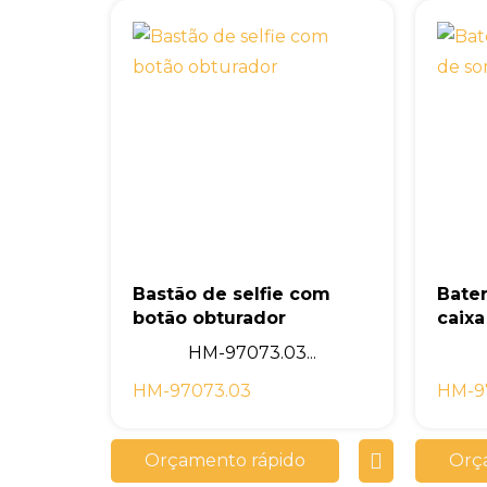
Bastão de selfie com
Bater
botão obturador
caix
HM-97073.03...
HM-97073.03
HM-9
Orçamento rápido
Orç