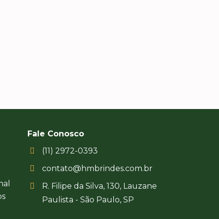
s fãs!
tempo que precisáv
carnaval no meio aind
Recebemos com uma
surpreendente e nos
foi um sucesso.
Fale Conosco
(11) 2972-0393
contato@hmbrindes.com.br
nal
R. Filipe da Silva, 130, Lauzane
os
Paulista - São Paulo, SP