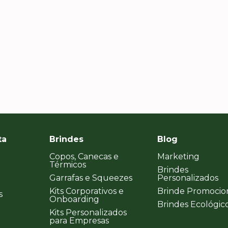
viramo
certeza!
ta
Brindes
Blog
Copos, Canecas e
Marketing
Térmicos
Brindes
Garrafas e Squeezes
Personalizados
Kits Corporativos e
Brinde Promocio
s
Onboarding
Brindes Ecológic
Kits Personalizados
para Empresas