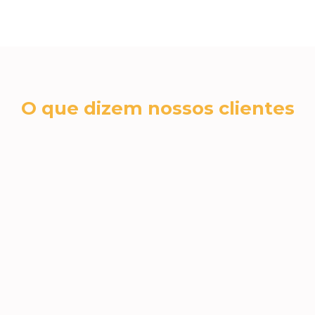
O que dizem nossos clientes
cromex sa
RH N
A Jéssica foi fantástica no nosso
 e
A qua
atendimento. Todas as dúvidas,
incrí
sugestões e necessidades foram
Jéssic
atendidas! Amamos os brindes e
Super 
voltaremos a comprar, com