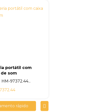
ia portátil com
a de som
HM-97372.44...
7372.44
amento rápido