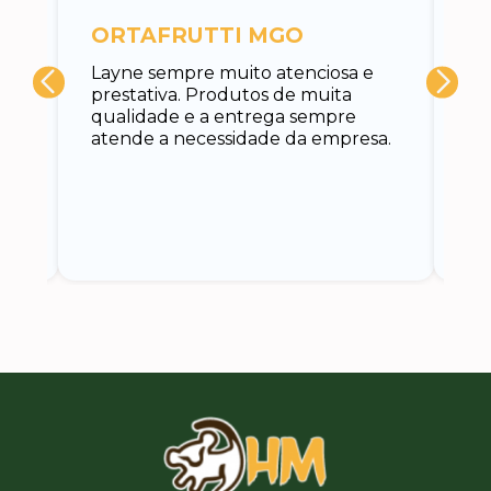
c
ORTAFRUTTI MGO
A 
Layne sempre muito atenciosa e
at
prestativa. Produtos de muita
su
qualidade e a entrega sempre
at
atende a necessidade da empresa.
vo
do.
ce