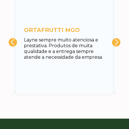
c
ORTAFRUTTI MGO
A 
Layne sempre muito atenciosa e
at
prestativa. Produtos de muita
su
qualidade e a entrega sempre
at
atende a necessidade da empresa.
vo
do.
ce