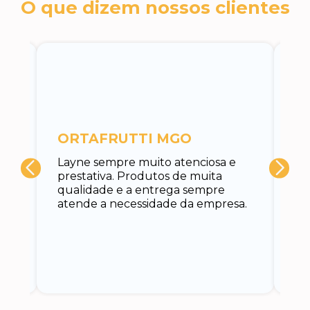
O que dizem nossos clientes
c
ORTAFRUTTI MGO
A 
Layne sempre muito atenciosa e
at
prestativa. Produtos de muita
su
qualidade e a entrega sempre
at
atende a necessidade da empresa.
vo
do.
ce