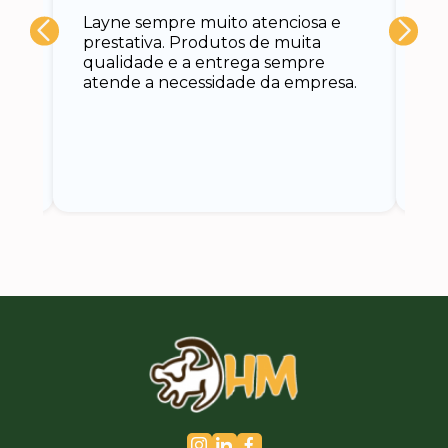
A 
Layne sempre muito atenciosa e
at
prestativa. Produtos de muita
su
qualidade e a entrega sempre
at
atende a necessidade da empresa.
vo
do.
ce