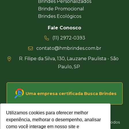
Brindes Personalizados
Brinde Promocional
Brindes Ecológicos
Fale Conosco
(11) 2972-0393
contato@hmbrindes.com.br
R. Filipe da Silva, 130, Lauzane Paulista - São
Paulo, SP
Uma empresa certificada Busca Brindes
Utilizamos cookies para oferecer melhor
Utilizamos cookies para oferecer melhor
experiência, melhorar o desempenho, analisar
experiência, melhorar o desempenho, analisar
Hakuna Matata Brindes Corporativos Personalizados © Todos
como você interage em nosso site e
como você interage em nosso site e
os direitos reservados