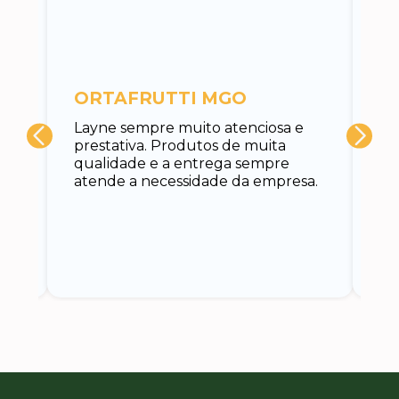
c
ORTAFRUTTI MGO
A 
Layne sempre muito atenciosa e
at
prestativa. Produtos de muita
su
qualidade e a entrega sempre
at
atende a necessidade da empresa.
vo
do.
ce