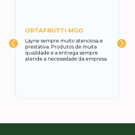
c
ORTAFRUTTI MGO
A 
Layne sempre muito atenciosa e
at
prestativa. Produtos de muita
su
qualidade e a entrega sempre
at
atende a necessidade da empresa.
vo
do.
ce