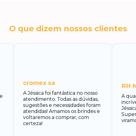
O que dizem nossos clientes
cromex sa
RH N
A Jéssica foi fantástica no nosso
 e
A qua
atendimento. Todas as dúvidas,
incrí
sugestões e necessidades foram
Jéssic
atendidas! Amamos os brindes e
Super 
voltaremos a comprar, com
viramo
certeza!