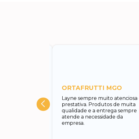
entos
ORTAFRUTTI MGO
tuar o
Layne sempre muito atenciosa
 Rodrigo, muito
prestativa. Produtos de muita
cado e rápido em
qualidade e a entrega sempre
nando todas as
atende a necessidade da
uxiliando no
empresa.