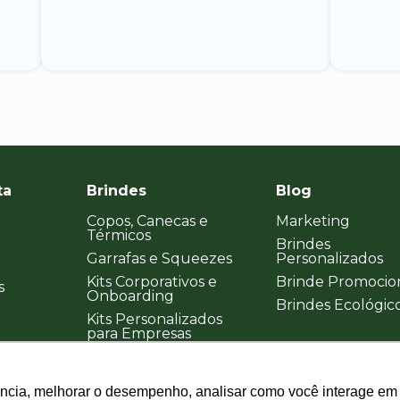
ta
Brindes
Blog
Copos, Canecas e
Marketing
Térmicos
Brindes
Garrafas e Squeezes
Personalizados
Kits Corporativos e
Brinde Promocio
s
Onboarding
Brindes Ecológic
Kits Personalizados
para Empresas
ência, melhorar o desempenho, analisar como você interage em 
ência, melhorar o desempenho, analisar como você interage em 