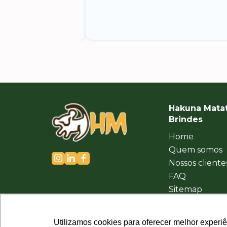
Hakuna Mata
Brindes
Home
Quem somos
Nossos cliente
FAQ
Sitemap
Política de
Privacidade
Utilizamos cookies para oferecer melhor experi
Utilizamos cookies para oferecer melhor experi