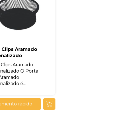
a Clips Aramado
onalizado
 Clips Aramado
nalizado O Porta
 Aramado
alizado é...
amento rápido