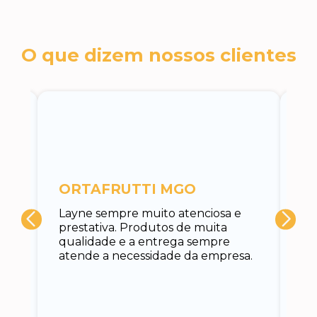
O que dizem nossos clientes
c
ORTAFRUTTI MGO
A 
Layne sempre muito atenciosa e
at
prestativa. Produtos de muita
su
qualidade e a entrega sempre
at
atende a necessidade da empresa.
vo
do.
ce