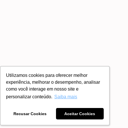
Utilizamos cookies para oferecer melhor
Utilizamos cookies para oferecer melhor
experiência, melhorar o desempenho, analisar
experiência, melhorar o desempenho, analisar
como você interage em nosso site e
como você interage em nosso site e
personalizar conteúdo.
personalizar conteúdo.
Saiba mais
Saiba mais
Recusar Cookies
Recusar Cookies
Aceitar Cookies
Aceitar Cookies