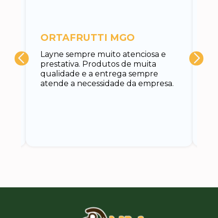
c
ORTAFRUTTI MGO
A 
Layne sempre muito atenciosa e
at
prestativa. Produtos de muita
su
qualidade e a entrega sempre
at
atende a necessidade da empresa.
vo
do.
ce