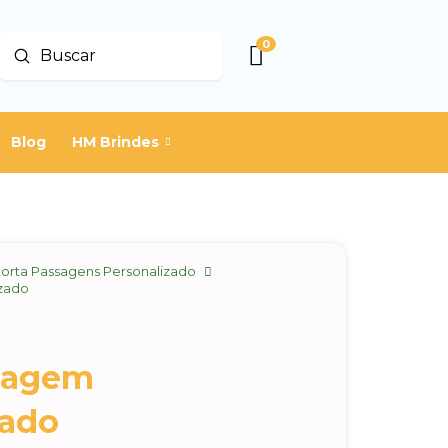
0
Enviar
Buscar
Blog
HM Brindes
orta Passagens Personalizado
zado
sagem
zado