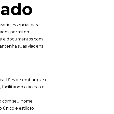
zado
sório essencial para
izados permitem
ue e documentos com
 mantenha suas viagens
cartões de embarque e
acilitando o acesso e
o com seu nome,
 único e estiloso.