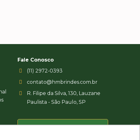
foi um sucesso.
Fale Conosco
(11) 2972-0393
contato@hmbrindes.com.br
nal
R. Filipe da Silva, 130, Lauzane
os
Paulista - São Paulo, SP
Uma empresa certificada
Busca Brindes