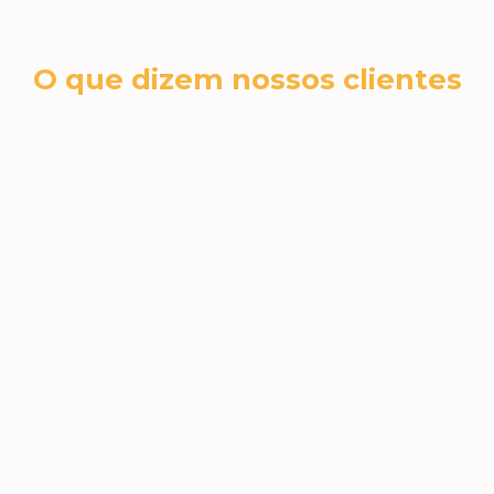
O que dizem nossos clientes
cromex sa
RH N
A Jéssica foi fantástica no nosso
 e
A qua
atendimento. Todas as dúvidas,
incrí
sugestões e necessidades foram
Jéssic
atendidas! Amamos os brindes e
Super 
voltaremos a comprar, com
viramo
certeza!