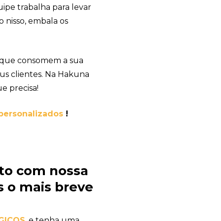
ipe trabalha para levar
o nisso, embala os
 que consomem a sua
us clientes. Na Hakuna
e precisa!
personalizados
!
to com nossa
 o mais breve
GICOS
, e tenha uma