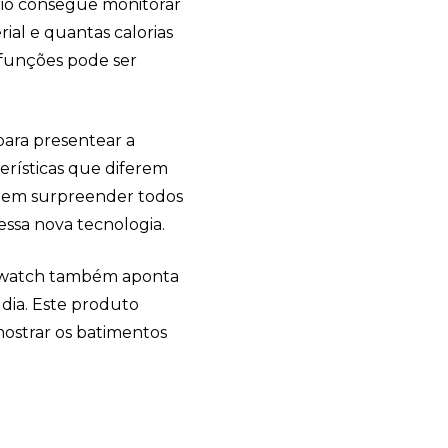
uário consegue monitorar
ial e quantas calorias
 funções pode ser
ara presentear a
terísticas que diferem
podem surpreender todos
 essa nova tecnologia.
artwatch também aponta
dia. Este produto
strar os batimentos