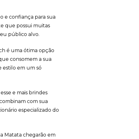
ão e confiança para sua
te que possui muitas
seu público alvo.
tch é uma ótima opção
s que consomem a sua
 e estilo em um só
esse e mais brindes
is combinam com sua
onário especializado do
na Matata chegarão em