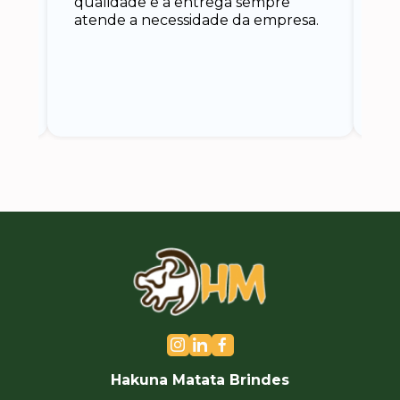
qualidade e a entrega sempre
at
atende a necessidade da empresa.
vo
do.
ce
Hakuna Matata Brindes