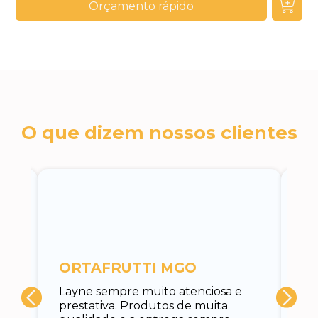
Orçamento rápido
O que dizem nossos clientes
c
ORTAFRUTTI MGO
A 
Layne sempre muito atenciosa e
at
prestativa. Produtos de muita
su