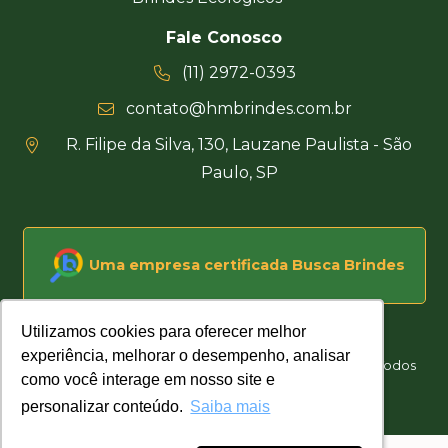
Fale Conosco
(11) 2972-0393
contato@hmbrindes.com.br
R. Filipe da Silva, 130, Lauzane Paulista - São
Paulo, SP
Uma empresa certificada Busca Brindes
Utilizamos cookies para oferecer melhor
Utilizamos cookies para oferecer melhor
experiência, melhorar o desempenho, analisar
experiência, melhorar o desempenho, analisar
Hakuna Matata Brindes Corporativos Personalizados © Todos
como você interage em nosso site e
como você interage em nosso site e
os direitos reservados
personalizar conteúdo.
personalizar conteúdo.
Saiba mais
Saiba mais
Desenvolvido por