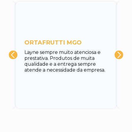
c
ORTAFRUTTI MGO
A 
Layne sempre muito atenciosa e
at
prestativa. Produtos de muita
su
qualidade e a entrega sempre
at
atende a necessidade da empresa.
vo
do.
ce