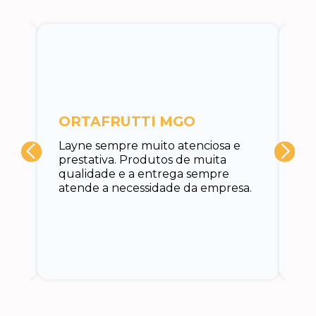
c
ORTAFRUTTI MGO
A 
Layne sempre muito atenciosa e
at
prestativa. Produtos de muita
su
qualidade e a entrega sempre
at
atende a necessidade da empresa.
vo
do.
ce