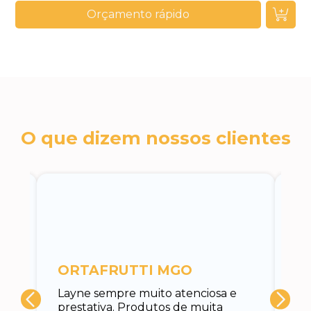
Orçamento rápido
O que dizem nossos clientes
c
ORTAFRUTTI MGO
A 
Layne sempre muito atenciosa e
at
prestativa. Produtos de muita
su