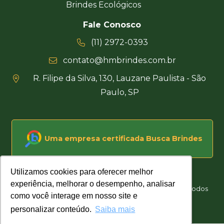
Brindes Ecológicos
Fale Conosco
(11) 2972-0393
contato@hmbrindes.com.br
R. Filipe da Silva, 130, Lauzane Paulista - São
Paulo, SP
Uma empresa certificada Busca Brindes
Utilizamos cookies para oferecer melhor
Utilizamos cookies para oferecer melhor
experiência, melhorar o desempenho, analisar
experiência, melhorar o desempenho, analisar
Hakuna Matata Brindes Corporativos Personalizados © Todos
como você interage em nosso site e
como você interage em nosso site e
os direitos reservados
personalizar conteúdo.
personalizar conteúdo.
Saiba mais
Saiba mais
Desenvolvido por