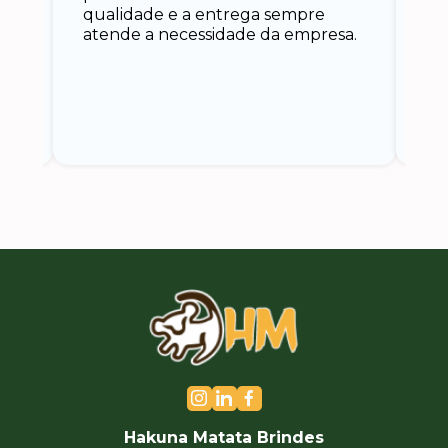
qualidade e a entrega sempre
at
atende a necessidade da empresa.
vo
do.
ce
Hakuna Matata Brindes