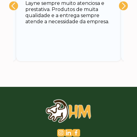
Layne sempre muito atenciosa e
at
prestativa. Produtos de muita
su
qualidade e a entrega sempre
at
atende a necessidade da empresa.
vo
do.
ce