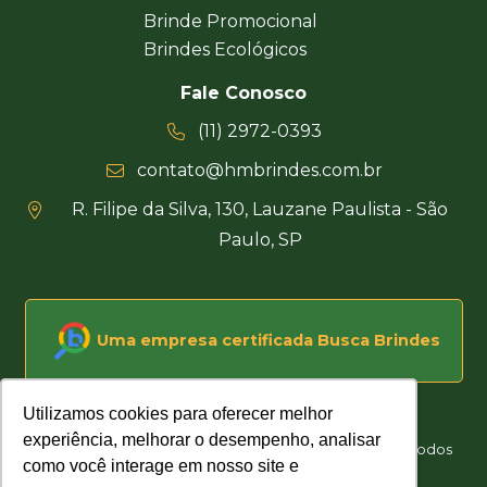
Brinde Promocional
Brindes Ecológicos
Fale Conosco
(11) 2972-0393
contato@hmbrindes.com.br
R. Filipe da Silva, 130, Lauzane Paulista - São
Paulo, SP
Uma empresa certificada Busca Brindes
Utilizamos cookies para oferecer melhor
Utilizamos cookies para oferecer melhor
experiência, melhorar o desempenho, analisar
experiência, melhorar o desempenho, analisar
Hakuna Matata Brindes Corporativos Personalizados © Todos
como você interage em nosso site e
como você interage em nosso site e
os direitos reservados