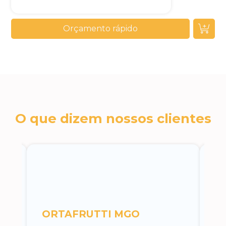
Orçamento rápido
O que dizem nossos clientes
c
ORTAFRUTTI MGO
A 