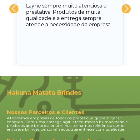
Layne sempre muito atenciosa e
at
prestativa. Produtos de muita
su
qualidade e a entrega sempre
at
atende a necessidade da empresa.
vo
do.
ce
Hakuna Matata Brindes
Nossos Parceiros e Clientes
Atendemos empresas de todos os portes que querem gerar
conexão. Com uma entrega ágil, atendimento humanizado e
produtos que impressionam, nos tornamos referência como
empresa brindes personalizados que entrega com qualidade.