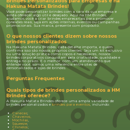
Brindes Personalizados para Empresas é na
Hakuna Matata Brindes!
Você pode personalizar brindes com a cara da sua empresa e
ainda oferecer algo útil e desejado. Aqui na HM Brindes,
ajudamos você a criar brindes empresariais para promover
conexões reais, seja em ações internas, eventos ou campanhas
promocionais. Sua marca, presente com propósito.
O que nossos clientes dizem sobre nossos
brindes personalizados
Na Hakuna Matata Brindes, cada detalhe importa, e quem
confirma isso são nossos próprios clientes. Seja um kit exclusivo
ou uma solução prática como copos e necessaires, nossos
brindes corporativos conquistam pela criatividade, qualidade e
entrega no prazo. E o melhor: com um atendimento que
entende você, somos uma referência entre sites de
personalizados e lojas de brindes.
Perguntas Frequentes
Quais tipos de brindes personalizados a HM
Brindes oferece?
A Hakuna Matata Brindes oferece uma ampla variedade de
brindes personalizados e
brindes para eventos
, incluindo:
Canecas
;
Chaveiros,
Mochilas
,
Squeeze
;
Chinelos
;