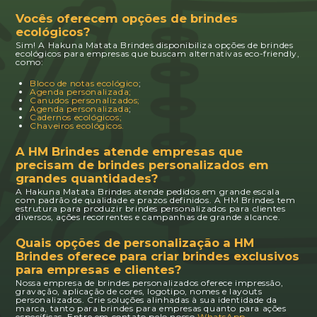
Vocês oferecem opções de brindes
ecológicos?
Sim! A Hakuna Matata Brindes disponibiliza opções de brindes
ecológicos para empresas que buscam alternativas eco-friendly,
como:
Bloco de notas ecológico
;
Agenda personalizada;
Canudos personalizados;
Agenda personalizada
;
Cadernos ecológicos;
Chaveiros ecológicos.
A HM Brindes atende empresas que
precisam de brindes personalizados em
grandes quantidades?
A Hakuna Matata Brindes atende pedidos em grande escala
com padrão de qualidade e prazos definidos. A HM Brindes tem
estrutura para produzir brindes personalizados para clientes
diversos, ações recorrentes e campanhas de grande alcance.
Quais opções de personalização a HM
Brindes oferece para criar brindes exclusivos
para empresas e clientes?
Nossa empresa de brindes personalizados oferece impressão,
gravação, aplicação de cores, logotipo, nomes e layouts
personalizados. Crie soluções alinhadas à sua identidade da
marca, tanto para brindes para empresas quanto para ações
específicas. Entre em contato pelo nosso
WhatsApp
.