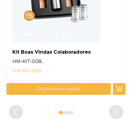
Kit Boas Vindas Colaboradores
Kit Boas Vindas Empresa
Kit Boas Vindas Empresas
Kit Brinde Corporativo
HM-KIT-008...
HM-KIT-008
Orçamento rápido
Orçamento rápido
Orçamento rápido
Orçamento rápido
0
1
2
3