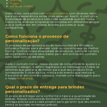
Toalhas
;
Bonés
;
Kit boas vindas
;
Além disso, contamos com
kits completos
com diversos itens
para uma experiência ainda mais especial. Assim, é com uma
diversidade de produtos e com toda qualidade que em nossa
história há diversas empresas renomadas em diferentes setores
que já confiaram em nossos brindes para elevar suas
campanhas.
Como funciona o processo de
personalização?
O processo de personalização da Hakuna Matata Brindes é
simples e flexível para atender você ou sua empresa da melhor
forma. Confira nossa diversidade de produtos, adicione na lista
de orçamento e envie seus dados para entrarmos em contato
com você com os detalhes.
Após o contato inicial, nossa equipe de consultores te ajudará a
escolher o design, a definir logotipos e as mensagens e todos os
detalhes que gostaria de incluir para que seu produto final
corresponda à visão da sua marca e do evento que realizará.
Para entrar em contato conosco, mande uma mensagem para
o nosso
WhatsApp
.
Qual o prazo de entrega para brindes
personalizados?
O prazo de entrega varia conforme o tipo e a quantidade do
pedido. Nossos consultores fornecem uma estimativa de
entrega precisa para cada projeto para garantir que seu evento
tenha os brindes no tempo preciso.