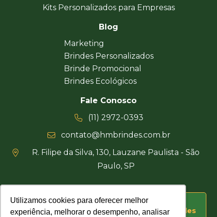
Kits Personalizados para Empresas
Blog
Marketing
Brindes Personalizados
Brinde Promocional
Brindes Ecológicos
Fale Conosco
(11) 2972-0393
contato@hmbrindes.com.br
R. Filipe da Silva, 130, Lauzane Paulista - São
Paulo, SP
Utilizamos cookies para oferecer melhor
Utilizamos cookies para oferecer melhor
Uma empresa certificada Busca Brindes
experiência, melhorar o desempenho, analisar
experiência, melhorar o desempenho, analisar