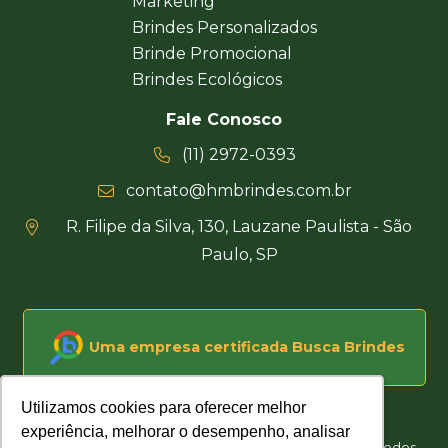
Marketing
Brindes Personalizados
Brinde Promocional
Brindes Ecológicos
Fale Conosco
(11) 2972-0393
contato@hmbrindes.com.br
R. Filipe da Silva, 130, Lauzane Paulista - São
Paulo, SP
Uma empresa certificada Busca Brindes
Utilizamos cookies para oferecer melhor
Utilizamos cookies para oferecer melhor
experiência, melhorar o desempenho, analisar
experiência, melhorar o desempenho, analisar
Hakuna Matata Brindes Corporativos Personalizados © Todos