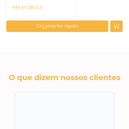
HM-97381.03
Orçamento rápido
O que dizem nossos clientes
c