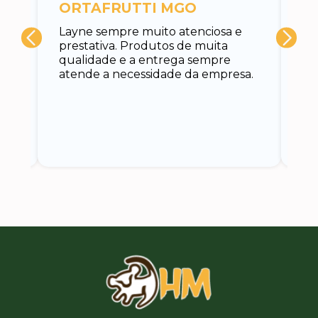
ORTAFRUTTI MGO
A 
Layne sempre muito atenciosa e
at
prestativa. Produtos de muita
su
qualidade e a entrega sempre
at
atende a necessidade da empresa.
vo
do.
ce