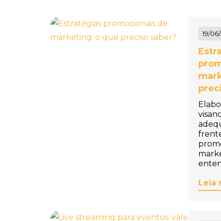
Personalizado
Baleiro Personalizado
19/06
Bambolê Personalizado
Estr
prom
Bandana para Cachorro
mark
Personalizada
prec
Bandanas Personalizadas
Elabo
visan
Bandeira de Mesa
adeq
frent
Personalizada
promo
marke
Bandeira para Carro
enten
Personalizada
Leia 
Bandeiras Personalizadas
Bandeja de Degustação