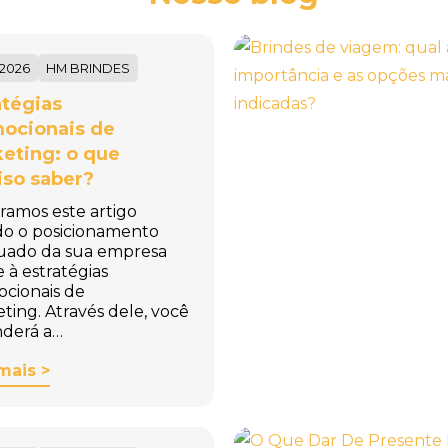
/2026
HM BRINDES
atégias
ocionais de
eting: o que
iso saber?
ramos este artigo
do o posicionamento
uado da sua empresa
e à estratégias
cionais de
ting. Através dele, você
derá a…
mais >