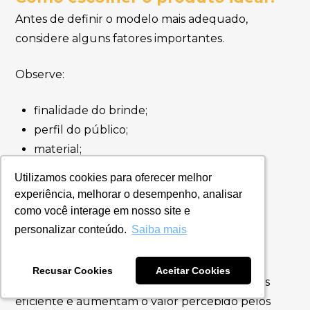
Antes de definir o modelo mais adequado,
considere alguns fatores importantes.
Observe:
finalidade do brinde;
perfil do público;
material;
capacidade;
Utilizamos cookies para oferecer melhor
Utilizamos cookies para oferecer melhor
resistência;
experiência, melhorar o desempenho, analisar
experiência, melhorar o desempenho, analisar
acabamento;
como você interage em nosso site e
como você interage em nosso site e
qualidade da personalização;
personalizar conteúdo.
personalizar conteúdo.
Saiba mais
Saiba mais
orçamento disponível.
Recusar Cookies
Recusar Cookies
Aceitar Cookies
Aceitar Cookies
Esses detalhes garantem uma campanha mais
eficiente e aumentam o valor percebido pelos