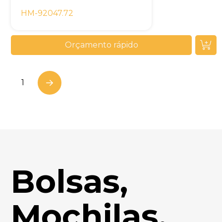
HM-92047.72
Orçamento rápido
1
Next
Bolsas,
Mochilas,