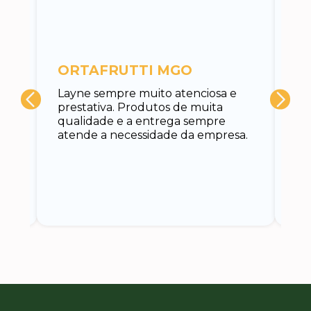
c
ORTAFRUTTI MGO
A 
Layne sempre muito atenciosa e
at
prestativa. Produtos de muita
su
qualidade e a entrega sempre
at
atende a necessidade da empresa.
vo
do.
ce