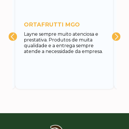
c
ORTAFRUTTI MGO
A 
Layne sempre muito atenciosa e
at
prestativa. Produtos de muita
su
qualidade e a entrega sempre
at
atende a necessidade da empresa.
vo
do.
ce