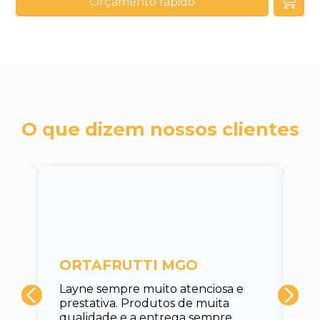
Orçamento rápido
O que dizem nossos clientes
c
ORTAFRUTTI MGO
A 
Layne sempre muito atenciosa e
at
prestativa. Produtos de muita
su
qualidade e a entrega sempre
at