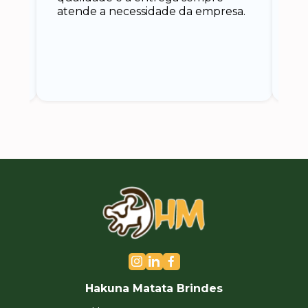
atende a necessidade da empresa.
vo
do.
ce
Hakuna Matata Brindes