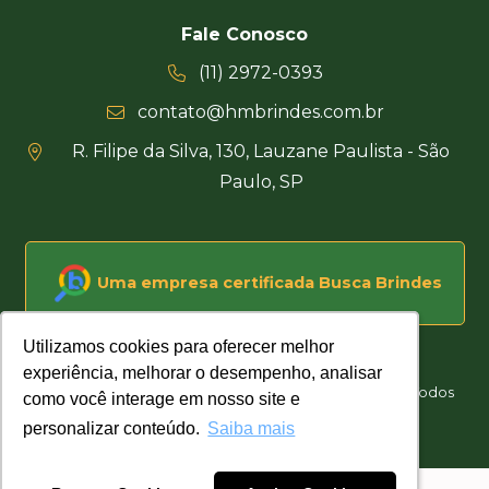
Fale Conosco
(11) 2972-0393
contato@hmbrindes.com.br
R. Filipe da Silva, 130, Lauzane Paulista - São
Paulo, SP
Uma empresa certificada Busca Brindes
Utilizamos cookies para oferecer melhor
Utilizamos cookies para oferecer melhor
experiência, melhorar o desempenho, analisar
experiência, melhorar o desempenho, analisar
Hakuna Matata Brindes Corporativos Personalizados © Todos
como você interage em nosso site e
como você interage em nosso site e
os direitos reservados
personalizar conteúdo.
personalizar conteúdo.
Saiba mais
Saiba mais
Desenvolvido por