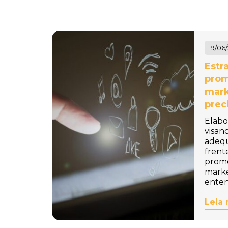
Baldinho de Praia
Personalizado
Baleiro Personalizado
19/06
Bambolê Personalizado
Estr
prom
Bandana para Cachorro
mark
Personalizada
prec
Bandanas Personalizadas
Elabo
visan
Bandeira de Mesa
adeq
frent
Personalizada
promo
marke
Bandeira para Carro
enten
Personalizada
Leia 
Bandeiras Personalizadas