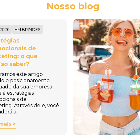
Nosso blog
/2026
HM BRINDES
atégias
ocionais de
eting: o que
iso saber?
ramos este artigo
do o posicionamento
uado da sua empresa
e à estratégias
cionais de
ting. Através dele, você
derá a…
mais >