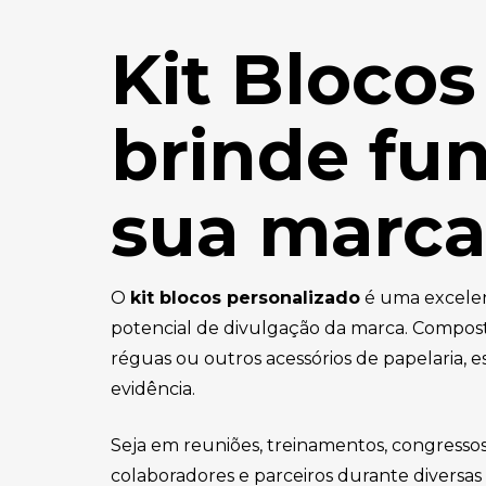
Personalizado
Kit Bloco
Baleiro Personalizado
Bambolê Personalizado
brinde fun
Bandana para Cachorro
Personalizada
sua marca
Bandanas Personalizadas
Bandeira de Mesa
O
kit blocos personalizado
é uma excelen
Personalizada
potencial de divulgação da marca. Compos
Bandeira para Carro
réguas ou outros acessórios de papelaria, 
Personalizada
evidência.
Bandeiras Personalizadas
Seja em reuniões, treinamentos, congressos,
Bandeja de Degustação
colaboradores e parceiros durante diversas