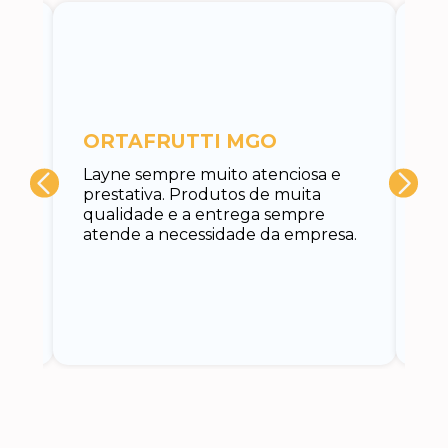
c
ORTAFRUTTI MGO
A 
Layne sempre muito atenciosa e
at
prestativa. Produtos de muita
su
qualidade e a entrega sempre
at
atende a necessidade da empresa.
vo
do.
ce