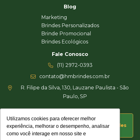
Blog
Marketing
Brindes Personalizados
Brinde Promocional
Brindes Ecológicos
Fale Conosco
(11) 2972-0393
contato@hmbrindes.com.br
R. Filipe da Silva, 130, Lauzane Paulista - São
Paulo, SP
Utilizamos cookies para oferecer melhor
Utilizamos cookies para oferecer melhor
Uma empresa certificada Busca Brindes
experiência, melhorar o desempenho, analisar
experiência, melhorar o desempenho, analisar
como você interage em nosso site e
como você interage em nosso site e