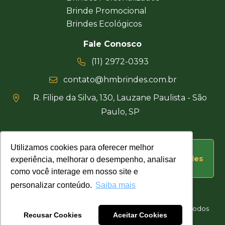
Brinde Promocional
Brindes Ecológicos
Fale Conosco
(11) 2972-0393
contato@hmbrindes.com.br
R. Filipe da Silva, 130, Lauzane Paulista - São
Paulo, SP
Utilizamos cookies para oferecer melhor
Utilizamos cookies para oferecer melhor
Uma empresa certificada Busca Brindes
experiência, melhorar o desempenho, analisar
experiência, melhorar o desempenho, analisar
como você interage em nosso site e
como você interage em nosso site e
personalizar conteúdo.
personalizar conteúdo.
Saiba mais
Saiba mais
Hakuna Matata Brindes Corporativos Personalizados © Todos
Recusar Cookies
Recusar Cookies
Aceitar Cookies
Aceitar Cookies
os direitos reservados