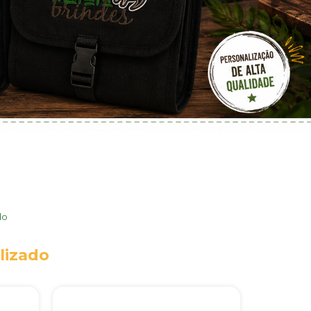
do
lizado