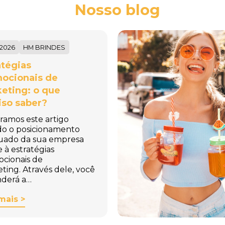
Nosso blog
/2026
HM BRINDES
atégias
ocionais de
eting: o que
iso saber?
ramos este artigo
do o posicionamento
uado da sua empresa
e à estratégias
cionais de
ting. Através dele, você
derá a…
mais >