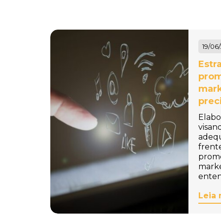
Baldinho de Praia
Personalizado
Baleiro Personalizado
19/06
Bambolê Personalizado
Estr
prom
Bandana para Cachorro
mark
Personalizada
prec
Bandanas Personalizadas
Elabo
visan
Bandeira de Mesa
adeq
frent
Personalizada
promo
marke
Bandeira para Carro
enten
Personalizada
Leia 
Bandeiras Personalizadas