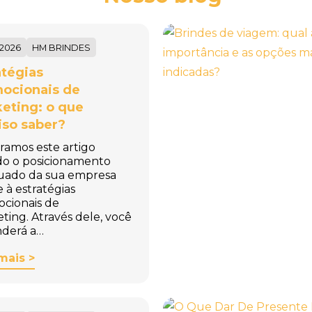
/2026
HM BRINDES
atégias
ocionais de
eting: o que
iso saber?
ramos este artigo
do o posicionamento
uado da sua empresa
e à estratégias
cionais de
ting. Através dele, você
derá a…
mais >