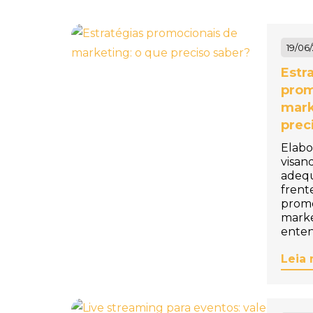
Personalizado
Baleiro Personalizado
19/06
Bambolê Personalizado
Estr
prom
Bandana para Cachorro
mark
Personalizada
prec
Bandanas Personalizadas
Elabo
visan
Bandeira de Mesa
adeq
frent
Personalizada
promo
marke
Bandeira para Carro
enten
Personalizada
Leia 
Bandeiras Personalizadas
Bandeja de Degustação