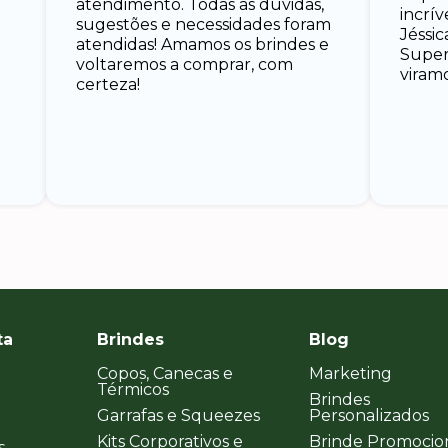
atendimento. Todas as dúvidas,
incrí
sugestões e necessidades foram
Jéssic
atendidas! Amamos os brindes e
Super 
voltaremos a comprar, com
viramo
certeza!
ta
Brindes
Blog
Copos, Canecas e
Marketing
Térmicos
Brindes
Garrafas e Squeezes
Personalizados
Kits Corporativos e
Brinde Promocio
s