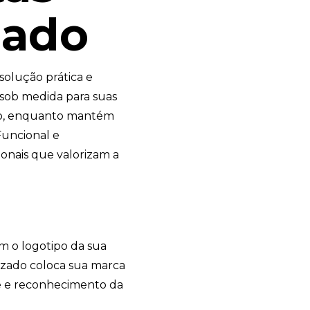
zado
olução prática e
 sob medida para suas
ho, enquanto mantém
Funcional e
sionais que valorizam a
m o logotipo da sua
izado coloca sua marca
e e reconhecimento da