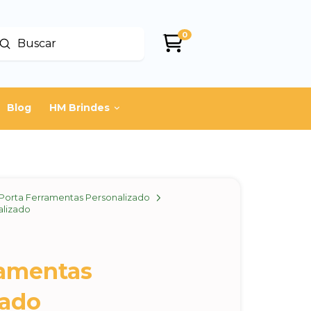
0
Enviar
uscar
Blog
HM Brindes
Porta Ferramentas Personalizado
alizado
ramentas
zado