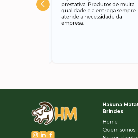
 Rodrigo, muito
prestativa. Produtos de muita
cado e rápido em
qualidade e a entrega sempre
nando todas as
atende a necessidade da
uxiliando no
empresa.
Hakuna Mata
Brindes
Home
Quem somos
Nossos cliente