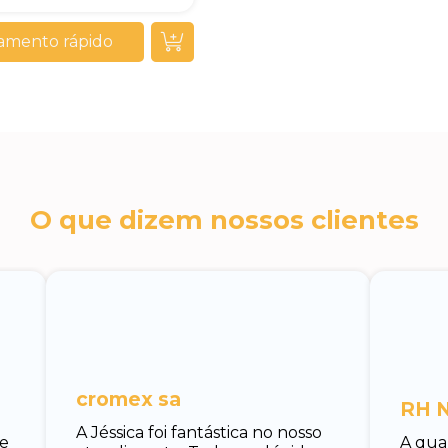
amento rápido
O que dizem nossos clientes
cromex sa
RH N
A Jéssica foi fantástica no nosso
 e
A qua