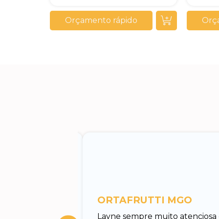
Orçamento rápido
Orç
entos
ORTAFRUTTI MGO
tuar o
Layne sempre muito atenciosa