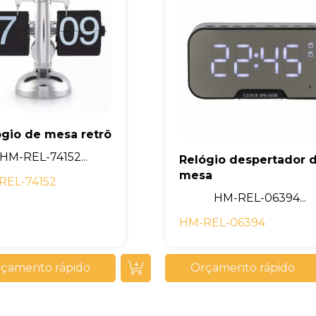
ógio de mesa retrô
HM-REL-74152...
Relógio despertador 
mesa
REL-74152
HM-REL-06394...
HM-REL-06394
çamento rápido
Orçamento rápido