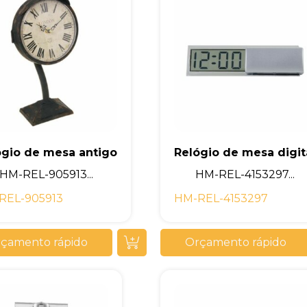
ógio de mesa antigo
Relógio de mesa digit
HM-REL-905913...
HM-REL-4153297...
REL-905913
HM-REL-4153297
çamento rápido
Orçamento rápido