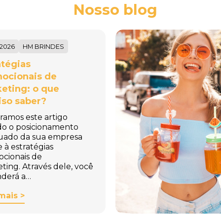
Nosso blog
/2026
HM BRINDES
atégias
ocionais de
eting: o que
iso saber?
ramos este artigo
do o posicionamento
uado da sua empresa
e à estratégias
cionais de
ting. Através dele, você
derá a…
mais >