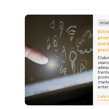
Baldinho de Praia
Personalizado
Baleiro Personalizado
19/06
Bambolê Personalizado
Estr
prom
Bandana para Cachorro
mark
Personalizada
prec
Bandanas Personalizadas
Elabo
visan
Bandeira de Mesa
adeq
frent
Personalizada
promo
marke
Bandeira para Carro
enten
Personalizada
Leia 
Bandeiras Personalizadas