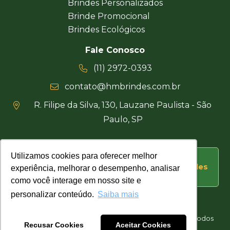
Brindes Personalizados
Brinde Promocional
Brindes Ecológicos
Fale Conosco
(11) 2972-0393
contato@hmbrindes.com.br
R. Filipe da Silva, 130, Lauzane Paulista - São
Paulo, SP
Utilizamos cookies para oferecer melhor
Utilizamos cookies para oferecer melhor
Uma empresa certificada Busca Brindes
experiência, melhorar o desempenho, analisar
experiência, melhorar o desempenho, analisar
como você interage em nosso site e
como você interage em nosso site e
personalizar conteúdo.
personalizar conteúdo.
Saiba mais
Saiba mais
Hakuna Matata Brindes Corporativos Personalizados © Todos
Recusar Cookies
Recusar Cookies
Aceitar Cookies
Aceitar Cookies