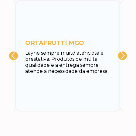
c
ORTAFRUTTI MGO
A 
Layne sempre muito atenciosa e
at
prestativa. Produtos de muita
su
qualidade e a entrega sempre
at
atende a necessidade da empresa.
vo
do.
ce