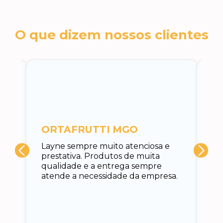
O que dizem nossos clientes
c
ORTAFRUTTI MGO
A 
Layne sempre muito atenciosa e
at
prestativa. Produtos de muita
su
qualidade e a entrega sempre
at
atende a necessidade da empresa.
vo
do.
ce