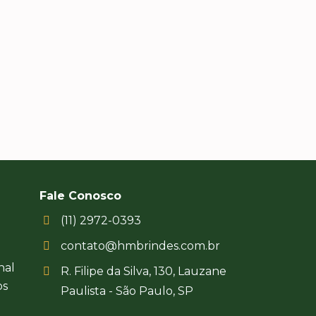
500 boias personaliz
s fãs!
tempo que precisáv
carnaval no meio aind
Recebemos com uma
surpreendente e nos
foi um sucesso.
Fale Conosco
(11) 2972-0393
contato@hmbrindes.com.br
nal
R. Filipe da Silva, 130, Lauzane
os
Paulista - São Paulo, SP