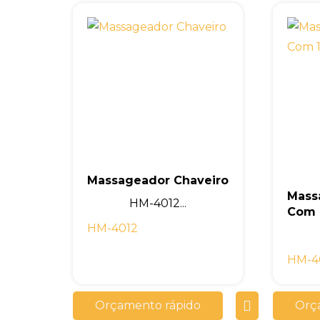
Massageador Chaveiro
Mass
HM-4012...
Com 
HM-4012
HM-4
Orçamento rápido
Orç