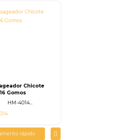
ageador Chicote
16 Gomos
HM-4014...
014
amento rápido