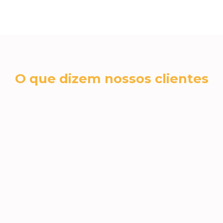
O que dizem nossos clientes
cromex sa
RH N
A Jéssica foi fantástica no nosso
 e
A qua
atendimento. Todas as dúvidas,
incrí
sugestões e necessidades foram
Jéssic
atendidas! Amamos os brindes e
Super 