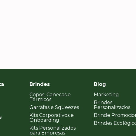
voltaremos a comprar, com
viramo
certeza!
ta
Brindes
Blog
Copos, Canecas e
Marketing
Térmicos
Brindes
Garrafas e Squeezes
Personalizados
Kits Corporativos e
Brinde Promocio
s
Onboarding
Brindes Ecológic
Kits Personalizados
para Empresas