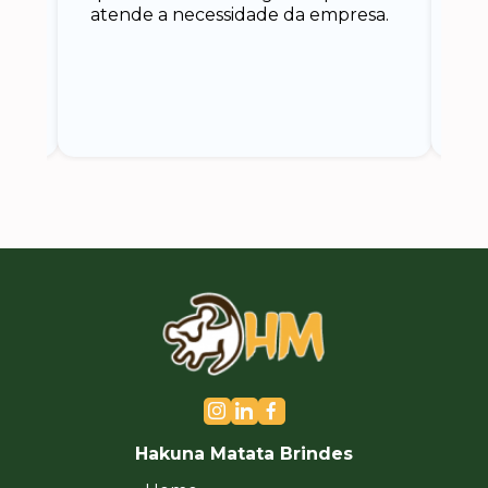
atende a necessidade da empresa.
vo
do.
ce
Hakuna Matata Brindes