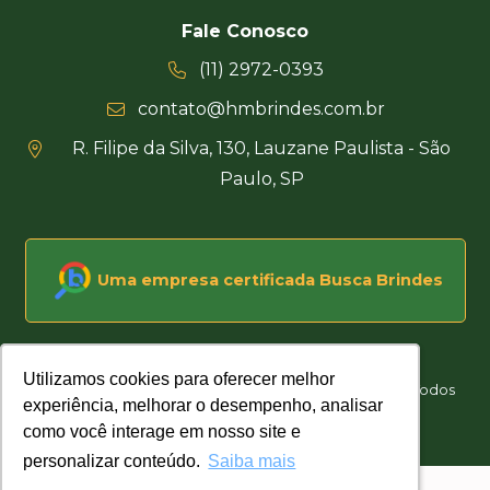
Fale Conosco
(11) 2972-0393
contato@hmbrindes.com.br
R. Filipe da Silva, 130, Lauzane Paulista - São
Paulo, SP
Uma empresa certificada Busca Brindes
Utilizamos cookies para oferecer melhor
Utilizamos cookies para oferecer melhor
Hakuna Matata Brindes Corporativos Personalizados © Todos
experiência, melhorar o desempenho, analisar
experiência, melhorar o desempenho, analisar
os direitos reservados
como você interage em nosso site e
como você interage em nosso site e
Desenvolvido por
personalizar conteúdo.
personalizar conteúdo.
Saiba mais
Saiba mais